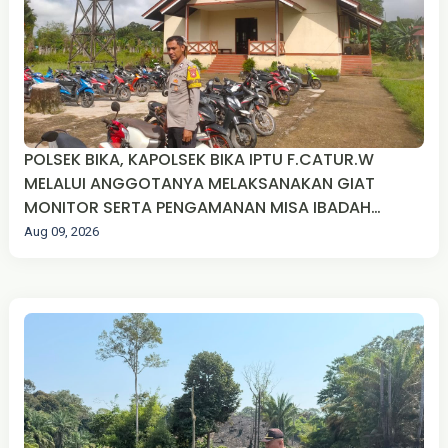
POLSEK BIKA, KAPOLSEK BIKA IPTU F.CATUR.W
MELALUI ANGGOTANYA MELAKSANAKAN GIAT
MONITOR SERTA PENGAMANAN MISA IBADAH
MINGGU UMAT KRISTIANI DI WILKUM POLSEK BIKA
Aug 09, 2026