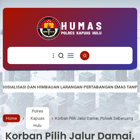
IMBAUAN LARANGAN PERTABANGAN EMAS TANPA IJIN (PETI)
Pasti
Polres
Home
Kapuas
Korban Pilih Jalur Damai, Polsek Seberuang Fasilitasi Mediasi Dugaan Pencurian Sepeda Motor
Hulu
Korban Pilih Jalur Damai,