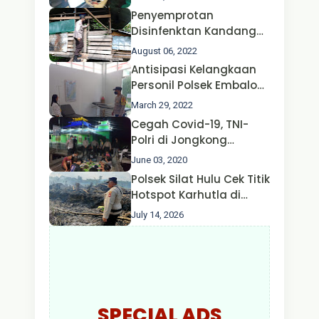
Penyemprotan
Disinfenktan Kandang
Ternak Kambing warga
August 06, 2022
Oleh Satgas Ops Aman
Antisipasi Kelangkaan
Nusa II Polda Kalbar*
Personil Polsek Embaloh
Hulu Gencar Lakukan
March 29, 2022
Pengecekan Oksigen
Cegah Covid-19, TNI-
Polri di Jongkong
Himbau Masyarakat
June 03, 2020
Jangan Kumpul Hinga
Polsek Silat Hulu Cek Titik
Larut Malam.
Hotspot Karhutla di
Desa Nanga Dangkan,
July 14, 2026
Api Ditemukan Sudah
Padam
SPECIAL ADS