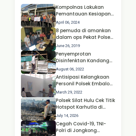
Kompolnas Lakukan
Pemantauan Kesiapan
Operasi Ketupat 2024 di
April 06, 2024
Polda Jatim Bersama
8 pemuda di amankan
Kapolri dan Menteri
dalam ops Pekat Polsek
Perhubungan
Jongkong
June 26, 2019
Penyemprotan
Disinfenktan Kandang
Ternak Kambing warga
August 06, 2022
Oleh Satgas Ops Aman
Antisipasi Kelangkaan
Nusa II Polda Kalbar*
Personil Polsek Embaloh
Hulu Gencar Lakukan
March 29, 2022
Pengecekan Oksigen
Polsek Silat Hulu Cek Titik
Hotspot Karhutla di
Desa Nanga Dangkan,
July 14, 2026
Api Ditemukan Sudah
Cegah Covid-19, TNI-
Padam
Polri di Jongkong