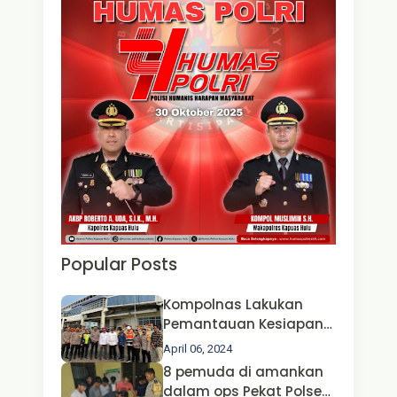
Popular Posts
Kompolnas Lakukan
Pemantauan Kesiapan
Operasi Ketupat 2024 di
April 06, 2024
Polda Jatim Bersama
8 pemuda di amankan
Kapolri dan Menteri
dalam ops Pekat Polsek