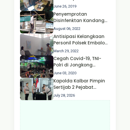
Perhubungan
Jongkong
June 26, 2019
Penyemprotan
Disinfenktan Kandang
Ternak Kambing warga
August 06, 2022
Oleh Satgas Ops Aman
Antisipasi Kelangkaan
Nusa II Polda Kalbar*
Personil Polsek Embaloh
Hulu Gencar Lakukan
March 29, 2022
Pengecekan Oksigen
Cegah Covid-19, TNI-
Polri di Jongkong
Himbau Masyarakat
June 03, 2020
Jangan Kumpul Hinga
Kapolda Kalbar Pimpin
Larut Malam.
Sertijab 2 Pejabat
Utama dan 7 Kapolres,
July 28, 2026
AKBP Wisnu Perdana
Putra Resmi Jabat
Kapolres Kapuas Hulu