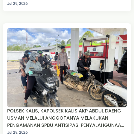
Jul 29, 2026
POLSEK KALIS, KAPOLSEK KALIS AKP ABDUL DAENG
USMAN MELALUI ANGGOTANYA MELAKUKAN
PENGAMANAN SPBU ANTISIPASI PENYALAHGUNAAN
BBM DI DESA TEKUDAK KEC. KALIS KAB. KAPUAS
Jul 29, 2026