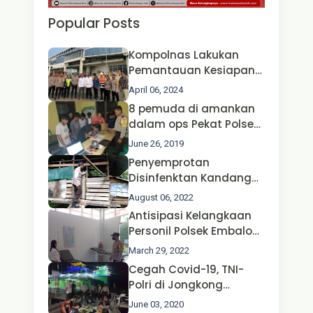
Popular Posts
Kompolnas Lakukan
Pemantauan Kesiapan
Operasi Ketupat 2024 di
April 06, 2024
Polda Jatim Bersama
8 pemuda di amankan
Kapolri dan Menteri
dalam ops Pekat Polsek
Perhubungan
Jongkong
June 26, 2019
Penyemprotan
Disinfenktan Kandang
Ternak Kambing warga
August 06, 2022
Oleh Satgas Ops Aman
Antisipasi Kelangkaan
Nusa II Polda Kalbar*
Personil Polsek Embaloh
Hulu Gencar Lakukan
March 29, 2022
Pengecekan Oksigen
Cegah Covid-19, TNI-
Polri di Jongkong
Himbau Masyarakat
June 03, 2020