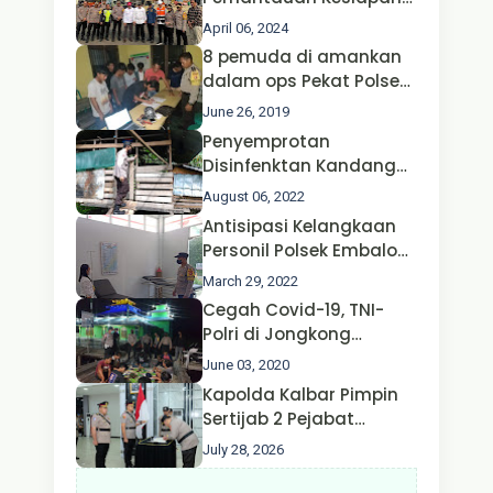
Operasi Ketupat 2024 di
April 06, 2024
Polda Jatim Bersama
8 pemuda di amankan
Kapolri dan Menteri
dalam ops Pekat Polsek
Perhubungan
Jongkong
June 26, 2019
Penyemprotan
Disinfenktan Kandang
Ternak Kambing warga
August 06, 2022
Oleh Satgas Ops Aman
Antisipasi Kelangkaan
Nusa II Polda Kalbar*
Personil Polsek Embaloh
Hulu Gencar Lakukan
March 29, 2022
Pengecekan Oksigen
Cegah Covid-19, TNI-
Polri di Jongkong
Himbau Masyarakat
June 03, 2020
Jangan Kumpul Hinga
Kapolda Kalbar Pimpin
Larut Malam.
Sertijab 2 Pejabat
Utama dan 7 Kapolres,
July 28, 2026
AKBP Wisnu Perdana
Putra Resmi Jabat