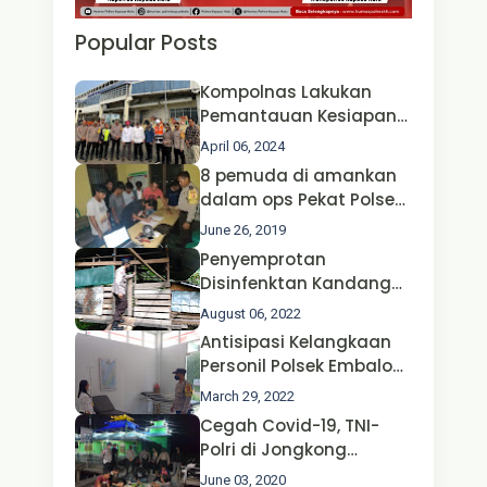
Popular Posts
Kompolnas Lakukan
Pemantauan Kesiapan
Operasi Ketupat 2024 di
April 06, 2024
Polda Jatim Bersama
8 pemuda di amankan
Kapolri dan Menteri
dalam ops Pekat Polsek
Perhubungan
Jongkong
June 26, 2019
Penyemprotan
Disinfenktan Kandang
Ternak Kambing warga
August 06, 2022
Oleh Satgas Ops Aman
Antisipasi Kelangkaan
Nusa II Polda Kalbar*
Personil Polsek Embaloh
Hulu Gencar Lakukan
March 29, 2022
Pengecekan Oksigen
Cegah Covid-19, TNI-
Polri di Jongkong
Himbau Masyarakat
June 03, 2020