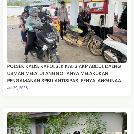
POLSEK KALIS, KAPOLSEK KALIS AKP ABDUL DAENG
USMAN MELALUI ANGGOTANYA MELAKUKAN
PENGAMANAN SPBU ANTISIPASI PENYALAHGUNAAN
BBM DI DESA TEKUDAK KEC. KALIS KAB. KAPUAS
Jul 29, 2026
HULU