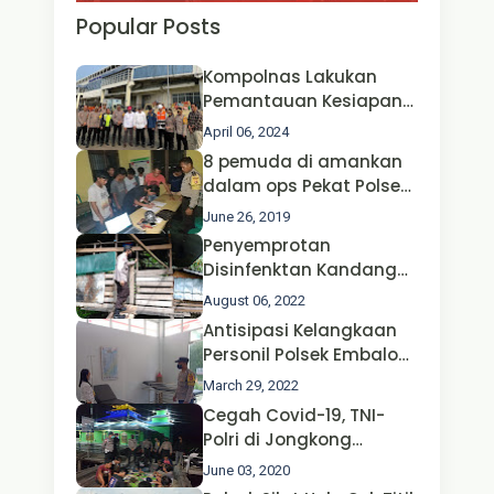
Popular Posts
Kompolnas Lakukan
Pemantauan Kesiapan
Operasi Ketupat 2024 di
April 06, 2024
Polda Jatim Bersama
8 pemuda di amankan
Kapolri dan Menteri
dalam ops Pekat Polsek
Perhubungan
Jongkong
June 26, 2019
Penyemprotan
Disinfenktan Kandang
Ternak Kambing warga
August 06, 2022
Oleh Satgas Ops Aman
Antisipasi Kelangkaan
Nusa II Polda Kalbar*
Personil Polsek Embaloh
Hulu Gencar Lakukan
March 29, 2022
Pengecekan Oksigen
Cegah Covid-19, TNI-
Polri di Jongkong
Himbau Masyarakat
June 03, 2020
Jangan Kumpul Hinga