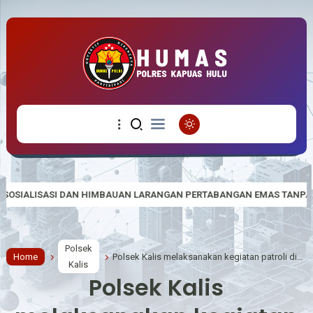
MBAUAN LARANGAN PERTABANGAN EMAS TANPA IJIN (PETI)
Pastik
Polsek
Home
Polsek Kalis melaksanakan kegiatan patroli dialogis kepada warga masyarakat serta berikan himbauan-himbauan kamtibmas
Kalis
Polsek Kalis