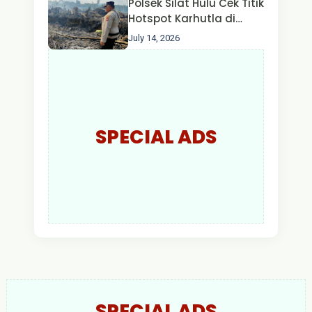
Polsek Silat Hulu Cek Titik
Larut Malam.
Hotspot Karhutla di
Desa Nanga Dangkan,
July 14, 2026
Api Ditemukan Sudah
Padam
SPECIAL ADS
SPECIAL ADS