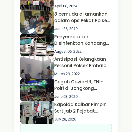
Operasi Ketupat 2024 di
April 06, 2024
Polda Jatim Bersama
8 pemuda di amankan
Kapolri dan Menteri
dalam ops Pekat Polsek
Perhubungan
Jongkong
June 26, 2019
Penyemprotan
Disinfenktan Kandang
Ternak Kambing warga
August 06, 2022
Oleh Satgas Ops Aman
Antisipasi Kelangkaan
Nusa II Polda Kalbar*
Personil Polsek Embaloh
Hulu Gencar Lakukan
March 29, 2022
Pengecekan Oksigen
Cegah Covid-19, TNI-
Polri di Jongkong
Himbau Masyarakat
June 03, 2020
Jangan Kumpul Hinga
Kapolda Kalbar Pimpin
Larut Malam.
Sertijab 2 Pejabat
Utama dan 7 Kapolres,
July 28, 2026
AKBP Wisnu Perdana
Putra Resmi Jabat