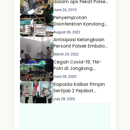
dalam ops Pekat Polsek
Perhubungan
Jongkong
June 26, 2019
Penyemprotan
Disinfenktan Kandang
Ternak Kambing warga
August 06, 2022
Oleh Satgas Ops Aman
Antisipasi Kelangkaan
Nusa II Polda Kalbar*
Personil Polsek Embaloh
Hulu Gencar Lakukan
March 29, 2022
Pengecekan Oksigen
Cegah Covid-19, TNI-
Polri di Jongkong
Himbau Masyarakat
June 03, 2020
Jangan Kumpul Hinga
Kapolda Kalbar Pimpin
Larut Malam.
Sertijab 2 Pejabat
Utama dan 7 Kapolres,
July 28, 2026
AKBP Wisnu Perdana
Putra Resmi Jabat
Kapolres Kapuas Hulu