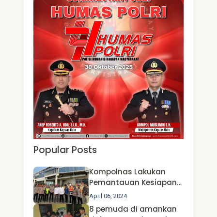
Popular Posts
Kompolnas Lakukan
Pemantauan Kesiapan
Operasi Ketupat 2024 di
April 06, 2024
Polda Jatim Bersama
8 pemuda di amankan
Kapolri dan Menteri