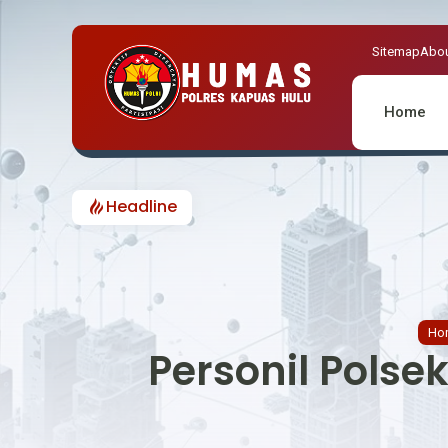
Sitemap
Abou
Home
Headline
Cegah Polemik Pengibaran B
Ho
Personil Pols