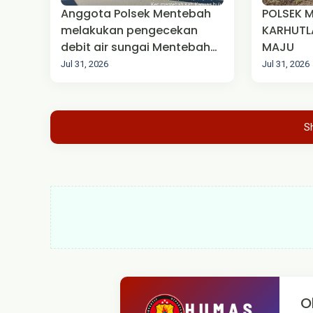
Anggota Polsek Mentebah
POLSEK 
melakukan pengecekan
KARHUTLA
debit air sungai Mentebah
MAJU‎
Kecamatan Mentebah
Jul 31, 2026
Jul 31, 2026
S
O