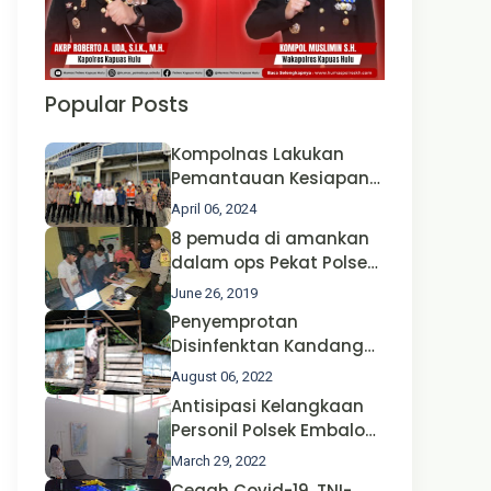
Popular Posts
Kompolnas Lakukan
Pemantauan Kesiapan
Operasi Ketupat 2024 di
April 06, 2024
Polda Jatim Bersama
8 pemuda di amankan
Kapolri dan Menteri
dalam ops Pekat Polsek
Perhubungan
Jongkong
June 26, 2019
Penyemprotan
Disinfenktan Kandang
Ternak Kambing warga
August 06, 2022
Oleh Satgas Ops Aman
Antisipasi Kelangkaan
Nusa II Polda Kalbar*
Personil Polsek Embaloh
Hulu Gencar Lakukan
March 29, 2022
Pengecekan Oksigen
Cegah Covid-19, TNI-