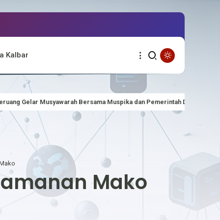
a Kalbar
uspika dan Pemerintah Desa
MERIAHKAN HUT RI KE-81 BERTEMA
 Mako
engamanan Mako