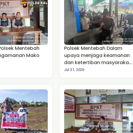
 Polsek Mentebah
Polsek Mentebah Dalam
engamanan Mako
upaya menjaga keamanan
dan ketertiban masyarakat
(Harkamtibmas),
Jul 31, 2026