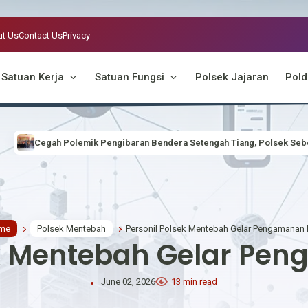
t Us
Contact Us
Privacy
Satuan Kerja
Satuan Fungsi
Polsek Jajaran
Pold
endera Setengah Tiang, Polsek Seberuang Gelar Musyawarah Bersama M
me
Polsek Mentebah
Personil Polsek Mentebah Gelar Pengamanan
ek Mentebah Gelar P
June 02, 2026
13 min read