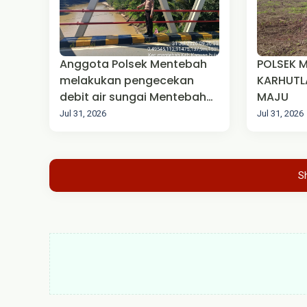
Anggota Polsek Mentebah
POLSEK 
melakukan pengecekan
KARHUTLA
debit air sungai Mentebah
MAJU‎
Kecamatan Mentebah
Jul 31, 2026
Jul 31, 2026
S