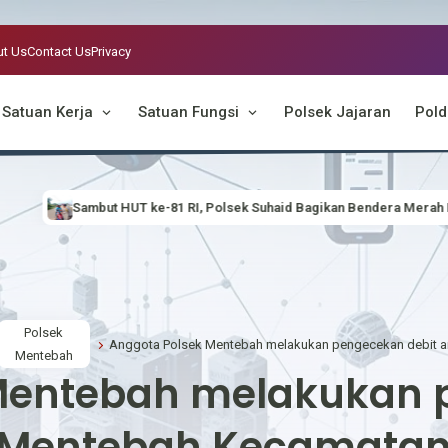
t Us
Contact Us
Privacy
Satuan Kerja
Satuan Fungsi
Polsek Jajaran
Pold
-81 RI, Polsek Suhaid Bagikan Bendera Merah Putih kepada Masyarakat
Polsek
Mentebah
Mentebah melakukan 
i Mentebah Kecamata