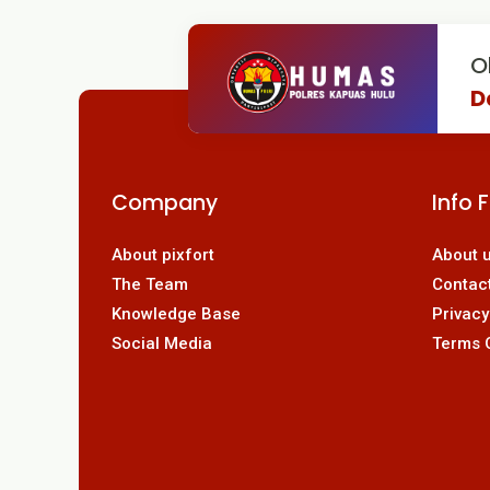
O
D
Company
Info 
About pixfort
About 
The Team
Contac
Knowledge Base
Privacy
Social Media
Terms 