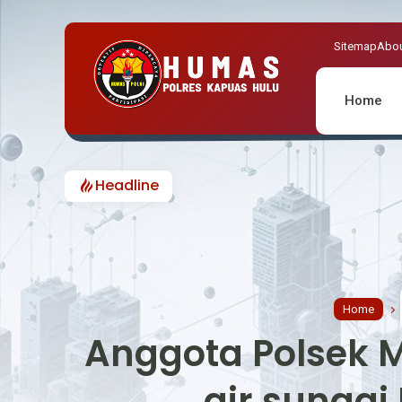
Sitemap
Abou
Home
Headline
Sambut HUT ke
Home
Anggota Polsek 
air sunga