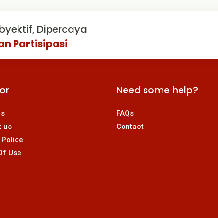
byektif, Dipercaya
an Partisipasi
For
Need some help?
us
FAQs
t us
Contact
 Police
Of Use