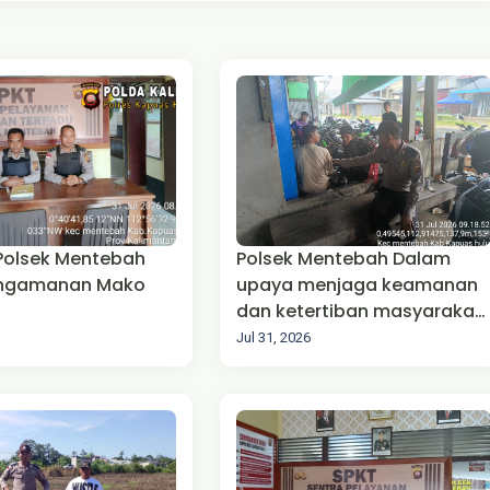
 Polsek Mentebah
Polsek Mentebah Dalam
engamanan Mako
upaya menjaga keamanan
dan ketertiban masyarakat
(Harkamtibmas),
Jul 31, 2026