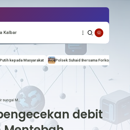
a Kalbar
Polsek Suhaid Bersama Forkopimcam dan Masyarakat Gotong Royon
Anggota Polsek Mentebah melakukan pengecekan debit air sungai Mentebah Kecamatan Mentebah
pengecekan debit
n Mentebah