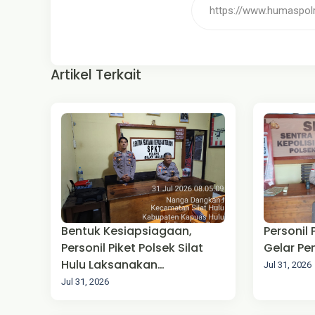
Artikel Terkait
Bentuk Kesiapsiagaan,
Personil
Personil Piket Polsek Silat
Gelar P
Hulu Laksanakan
Jul 31, 2026
Pengamanan Mako
Jul 31, 2026