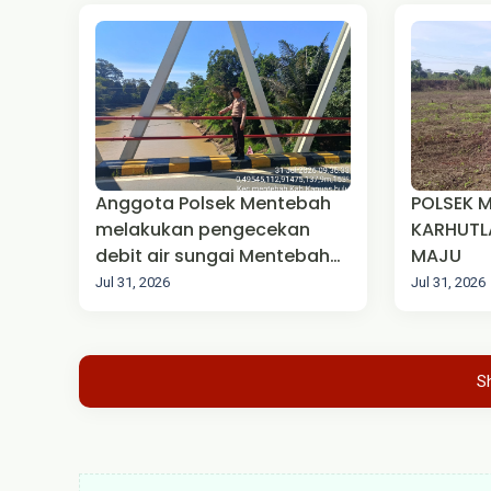
Anggota Polsek Mentebah
POLSEK 
melakukan pengecekan
KARHUTLA
debit air sungai Mentebah
MAJU‎
Kecamatan Mentebah
Jul 31, 2026
Jul 31, 2026
S