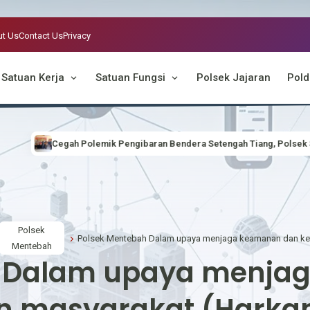
t Us
Contact Us
Privacy
Satuan Kerja
Satuan Fungsi
Polsek Jajaran
Pold
n Bendera Setengah Tiang, Polsek Seberuang Gelar Musyawarah Bersam
Polsek
Mentebah
h Dalam upaya menja
an masyarakat (Hark