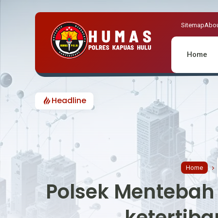
Sitemap
Abou
Home
Headline
Cegah Polemik Pengibara
Home
Polsek Menteba
ketertib