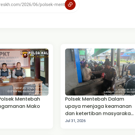
 Polsek Mentebah
Polsek Mentebah Dalam
engamanan Mako
upaya menjaga keamanan
dan ketertiban masyarakat
(Harkamtibmas),
Jul 31, 2026