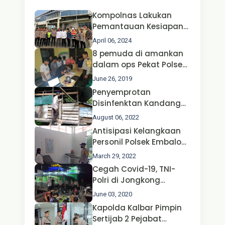
Kompolnas Lakukan
Pemantauan Kesiapan
Operasi Ketupat 2024 di
April 06, 2024
Polda Jatim Bersama
8 pemuda di amankan
Kapolri dan Menteri
dalam ops Pekat Polsek
Perhubungan
Jongkong
June 26, 2019
Penyemprotan
Disinfenktan Kandang
Ternak Kambing warga
August 06, 2022
Oleh Satgas Ops Aman
Antisipasi Kelangkaan
Nusa II Polda Kalbar*
Personil Polsek Embaloh
Hulu Gencar Lakukan
March 29, 2022
Pengecekan Oksigen
Cegah Covid-19, TNI-
Polri di Jongkong
Himbau Masyarakat
June 03, 2020
Jangan Kumpul Hinga
Kapolda Kalbar Pimpin
Larut Malam.
Sertijab 2 Pejabat