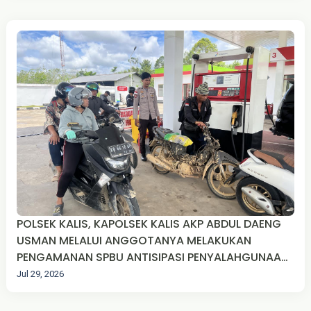
POLSEK KALIS, KAPOLSEK KALIS AKP ABDUL DAENG
USMAN MELALUI ANGGOTANYA MELAKUKAN
PENGAMANAN SPBU ANTISIPASI PENYALAHGUNAAN
BBM DI DESA TEKUDAK KEC. KALIS KAB. KAPUAS
Jul 29, 2026
HULU