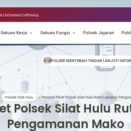
t Us
Contact Us
Privacy
Satuan Kerja
Satuan Fungsi
Polsek Jajaran
Pold
POLSEK MENTEBAH TINDAK LANJUTI INFORMASI VIRAL, CEK LOKASI DU
Polsek Silat Hulu
Personil Piket Polsek Silat Hulu Rutin Lakukan Pen
ket Polsek Silat Hulu R
Pengamanan Mako