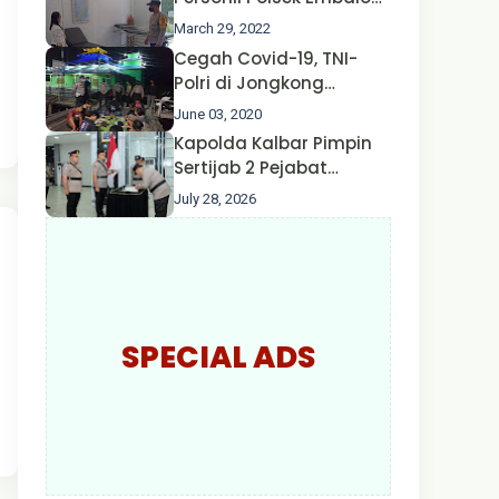
Hulu Gencar Lakukan
March 29, 2022
Pengecekan Oksigen
Cegah Covid-19, TNI-
Polri di Jongkong
Himbau Masyarakat
June 03, 2020
Jangan Kumpul Hinga
Kapolda Kalbar Pimpin
Larut Malam.
Sertijab 2 Pejabat
Utama dan 7 Kapolres,
July 28, 2026
AKBP Wisnu Perdana
Putra Resmi Jabat
Kapolres Kapuas Hulu
SPECIAL ADS