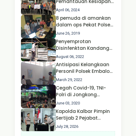
Pemantauan Kesiapan
Operasi Ketupat 2024 di
April 06, 2024
Polda Jatim Bersama
8 pemuda di amankan
Kapolri dan Menteri
dalam ops Pekat Polsek
Perhubungan
Jongkong
June 26, 2019
Penyemprotan
Disinfenktan Kandang
Ternak Kambing warga
August 06, 2022
Oleh Satgas Ops Aman
Antisipasi Kelangkaan
Nusa II Polda Kalbar*
Personil Polsek Embaloh
Hulu Gencar Lakukan
March 29, 2022
Pengecekan Oksigen
Cegah Covid-19, TNI-
Polri di Jongkong
Himbau Masyarakat
June 03, 2020
Jangan Kumpul Hinga
Kapolda Kalbar Pimpin
Larut Malam.
Sertijab 2 Pejabat
Utama dan 7 Kapolres,
July 28, 2026
AKBP Wisnu Perdana