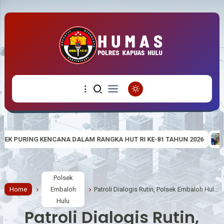
ALAM RANGKA HUT RI KE-81 TAHUN 2026
TINGKATKAN KETERAMPI
Polsek
Home
Embaloh
Patroli Dialogis Rutin, Polsek Embaloh Hulu Sampaikan Pesan-Pesan Kamtibmas
Hulu
Patroli Dialogis Rutin,