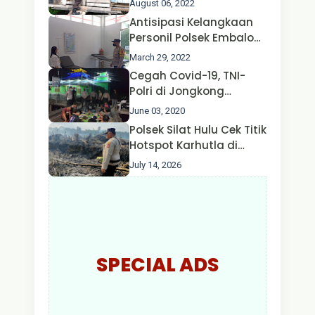
August 06, 2022
Oleh Satgas Ops Aman
Antisipasi Kelangkaan
Nusa II Polda Kalbar*
Personil Polsek Embaloh
Hulu Gencar Lakukan
March 29, 2022
Pengecekan Oksigen
Cegah Covid-19, TNI-
Polri di Jongkong
Himbau Masyarakat
June 03, 2020
Jangan Kumpul Hinga
Polsek Silat Hulu Cek Titik
Larut Malam.
Hotspot Karhutla di
Desa Nanga Dangkan,
July 14, 2026
Api Ditemukan Sudah
Padam
SPECIAL ADS