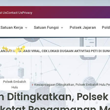
t Us
Contact Us
Privacy
Satuan Kerja
Satuan Fungsi
Polsek Jajaran
Pold
IRAL, CEK LOKASI DUGAAN AKTIVITAS PETI DI SUNGAI EMPALAK
P
Polsek Embaloh
Hulu
 Ditingkatkan, Polse
rketat Pengamanan M