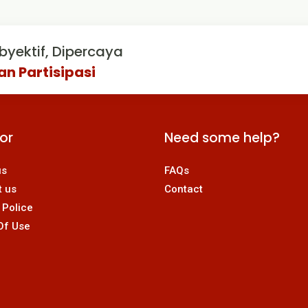
byektif, Dipercaya
an Partisipasi
For
Need some help?
us
FAQs
t us
Contact
 Police
Of Use