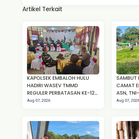
Artikel Terkait
KAPOLSEK EMBALOH HULU
SAMBUT H
HADIRI WASEV TMMD
CAMAT E
REGULER PERBATASAN KE-129
ASN, TNI
TA 2026 DI DESA SUNGAI
MASYAR
Aug 07, 2026
Aug 07, 202
ULAK PAUK
ROYONG 
LAPANGA