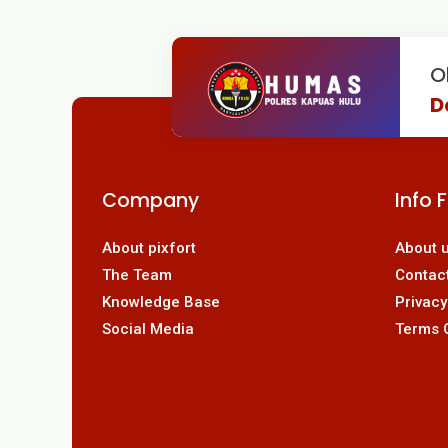
O
D
Company
Info 
About pixfort
About 
The Team
Contac
Knowledge Base
Privacy
Social Media
Terms 