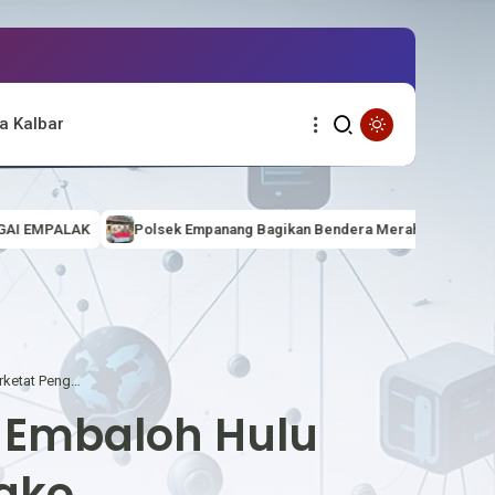
a Kalbar
olsek Empanang Bagikan Bendera Merah Putih kepada Masyarakat Perba
Kesiapsiagaan Ditingkatkan, Polsek Embaloh Hulu Perketat Pengamanan Mako
k Embaloh Hulu
ako