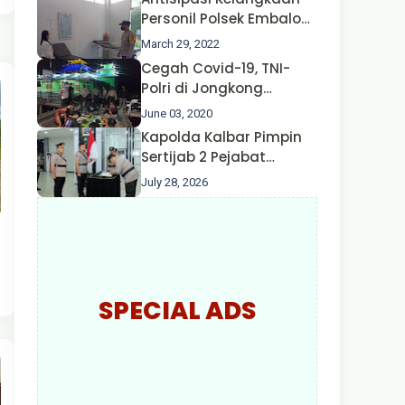
Nusa II Polda Kalbar*
Personil Polsek Embaloh
Hulu Gencar Lakukan
March 29, 2022
Pengecekan Oksigen
Cegah Covid-19, TNI-
Polri di Jongkong
Himbau Masyarakat
June 03, 2020
Jangan Kumpul Hinga
Kapolda Kalbar Pimpin
Larut Malam.
Sertijab 2 Pejabat
Utama dan 7 Kapolres,
July 28, 2026
AKBP Wisnu Perdana
Putra Resmi Jabat
Kapolres Kapuas Hulu
SPECIAL ADS