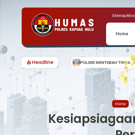
Sitemap
Abou
Home
Headline
POLSEK MENTEBAH TINDAK LANJUTI INFORMASI V
Home
Kesiapsiagaan
Pe