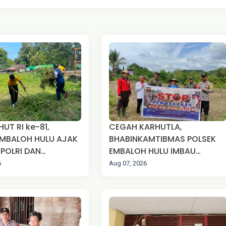
UT RI ke-81,
CEGAH KARHUTLA,
MBALOH HULU AJAK
BHABINKAMTIBMAS POLSEK
-POLRI DAN
EMBALOH HULU IMBAU
AKAT GOTONG
WARGA TIDAK MEMBAKAR
6
Aug 07, 2026
BERSIHKAN
LAHAN
N PIUS SUAKA