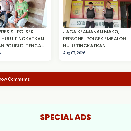
PRESISI, POLSEK
JAGA KEAMANAN MAKO,
 HULU TINGKATKAN
PERSONEL POLSEK EMBALOH
N POLISI DI TENGAH
HULU TINGKATKAN
AKAT
KEWASPADAAN MELALUI
6
Aug 07, 2026
SISPAM MAKO
how Comments
SPECIAL ADS