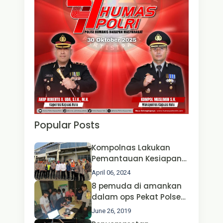
Popular Posts
Kompolnas Lakukan
Pemantauan Kesiapan
Operasi Ketupat 2024 di
April 06, 2024
Polda Jatim Bersama
8 pemuda di amankan
Kapolri dan Menteri
dalam ops Pekat Polsek
Perhubungan
Jongkong
June 26, 2019