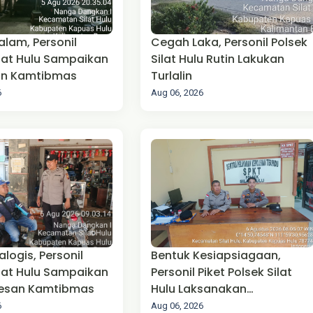
alam, Personil
Cegah Laka, Personil Polsek
ilat Hulu Sampaikan
Silat Hulu Rutin Lakukan
n Kamtibmas
Turlalin
6
Aug 06, 2026
ialogis, Personil
Bentuk Kesiapsiagaan,
ilat Hulu Sampaikan
Personil Piket Polsek Silat
esan Kamtibmas
Hulu Laksanakan
Pengamanan Mako
6
Aug 06, 2026