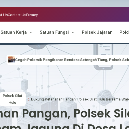
t Us
Contact Us
Privacy
Satuan Kerja
Satuan Fungsi
Polsek Jajaran
Pold
endera Setengah Tiang, Polsek Seberuang Gelar Musyawarah Bersama M
Polsek Silat
Hulu
an Pangan, Polsek Sil
am Jagung Di Desa L