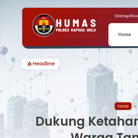
Sitemap
Abou
Home
Headline
Cegah Polemik Pengibaran B
Home
Dukung Ketahan
Warga Tan