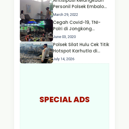
Antisipasi Kelangkaan
Nusa II Polda Kalbar*
Personil Polsek Embaloh
Hulu Gencar Lakukan
March 29, 2022
Pengecekan Oksigen
Cegah Covid-19, TNI-
Polri di Jongkong
Himbau Masyarakat
June 03, 2020
Jangan Kumpul Hinga
Polsek Silat Hulu Cek Titik
Larut Malam.
Hotspot Karhutla di
Desa Nanga Dangkan,
July 14, 2026
Api Ditemukan Sudah
Padam
SPECIAL ADS