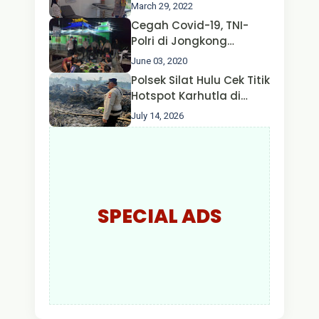
Hulu Gencar Lakukan
March 29, 2022
Pengecekan Oksigen
Cegah Covid-19, TNI-
Polri di Jongkong
Himbau Masyarakat
June 03, 2020
Jangan Kumpul Hinga
Polsek Silat Hulu Cek Titik
Larut Malam.
Hotspot Karhutla di
Desa Nanga Dangkan,
July 14, 2026
Api Ditemukan Sudah
Padam
SPECIAL ADS