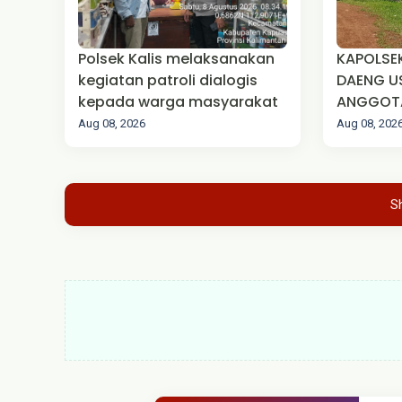
Polsek Kalis melaksanakan
KAPOLSEK
kegiatan patroli dialogis
DAENG U
kepada warga masyarakat
ANGGOT
MELAKSA
Aug 08, 2026
Aug 08, 202
MONITOR B
MENGETAH
AIR SUN
S