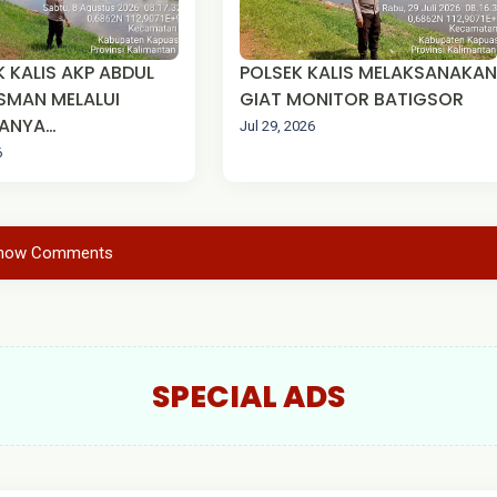
 KALIS AKP ABDUL
POLSEK KALIS MELAKSANAKAN
SMAN MELALUI
GIAT MONITOR BATIGSOR
ANYA
Jul 29, 2026
NAKAN GIAT
6
ATIGSOR GUNA
UI KONDISI DEBIT
GAI MANDAY.
how Comments
SPECIAL ADS