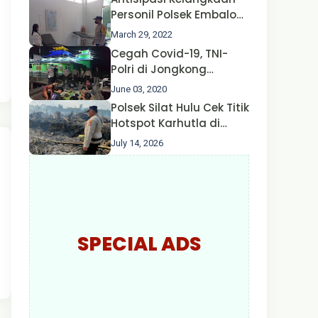
Nusa II Polda Kalbar*
Personil Polsek Embaloh
Hulu Gencar Lakukan
March 29, 2022
Pengecekan Oksigen
Cegah Covid-19, TNI-
Polri di Jongkong
Himbau Masyarakat
June 03, 2020
Jangan Kumpul Hinga
Polsek Silat Hulu Cek Titik
Larut Malam.
Hotspot Karhutla di
Desa Nanga Dangkan,
July 14, 2026
Api Ditemukan Sudah
Padam
SPECIAL ADS