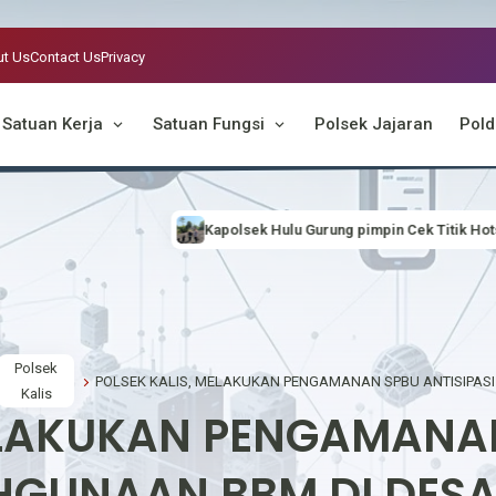
t Us
Contact Us
Privacy
Satuan Kerja
Satuan Fungsi
Polsek Jajaran
Pold
Kapolsek Hulu Gurung pimpin Cek Titik Hotspot, Antisipasi Karhutla
Polsek
Kalis
ELAKUKAN PENGAMANAN
HGUNAAN BBM DI DESA