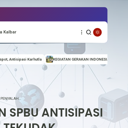
a Kalbar
KEGIATAN GERAKAN INDONESIA ASRI (AMAN, SEHAT, RESIK DAN INDAH
POLSEK KALIS, MELAKUKAN PENGAMANAN SPBU ANTISIPASI PENYALAHGUNAAN BBM DI DESA TEKUDAK
 SPBU ANTISIPASI
 TEKUDAK