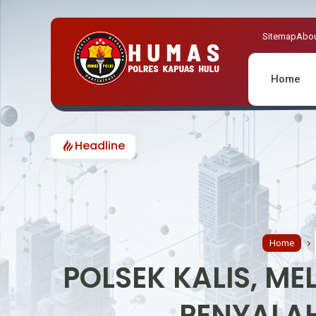
Sitemap
Abou
Home
Headline
Home
POLSEK KALIS, M
PENYALA