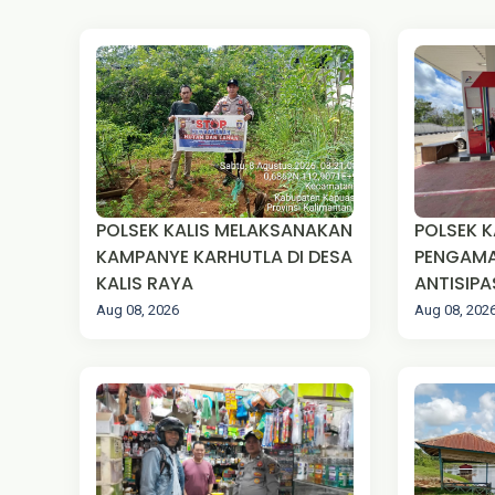
POLSEK KALIS MELAKSANAKAN
POLSEK KALIS, M
KAMPANYE KARHUTLA DI DESA
PENGAMA
KALIS RAYA
ANTISIPA
PENYALA
Aug 08, 2026
Aug 08, 202
DESA TE