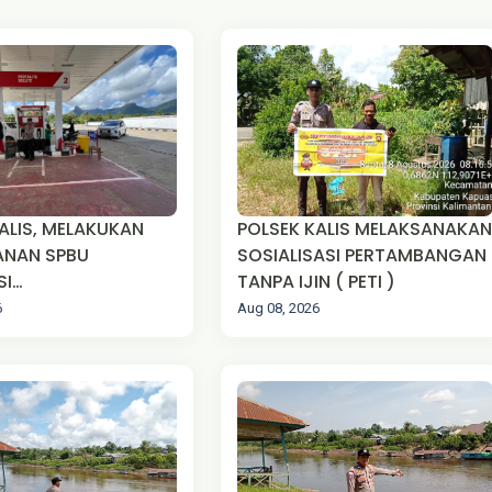
ELAKUKAN
POLSEK KALIS MELAKSANAKAN
NAN SPBU
SOSIALISASI PERTAMBANGAN
SI
TANPA IJIN ( PETI )
HGUNAAN BBM DI
6
Aug 08, 2026
KUDAK