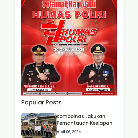
Popular Posts
Kompolnas Lakukan
Pemantauan Kesiapan
Operasi Ketupat 2024 di
April 06, 2024
Polda Jatim Bersama