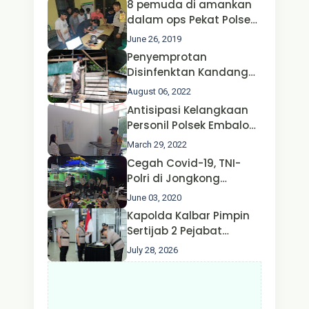
8 pemuda di amankan
Kapolri dan Menteri
dalam ops Pekat Polsek
Perhubungan
Jongkong
June 26, 2019
Penyemprotan
Disinfenktan Kandang
Ternak Kambing warga
August 06, 2022
Oleh Satgas Ops Aman
Antisipasi Kelangkaan
Nusa II Polda Kalbar*
Personil Polsek Embaloh
Hulu Gencar Lakukan
March 29, 2022
Pengecekan Oksigen
Cegah Covid-19, TNI-
Polri di Jongkong
Himbau Masyarakat
June 03, 2020
Jangan Kumpul Hinga
Kapolda Kalbar Pimpin
Larut Malam.
Sertijab 2 Pejabat
Utama dan 7 Kapolres,
July 28, 2026
AKBP Wisnu Perdana
Putra Resmi Jabat
Kapolres Kapuas Hulu