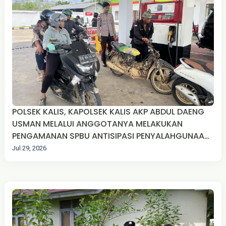
POLSEK KALIS, KAPOLSEK KALIS AKP ABDUL DAENG
USMAN MELALUI ANGGOTANYA MELAKUKAN
PENGAMANAN SPBU ANTISIPASI PENYALAHGUNAAN
BBM DI DESA TEKUDAK KEC. KALIS KAB. KAPUAS
Jul 29, 2026
HULU