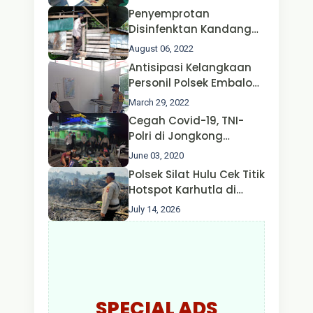
Penyemprotan
Disinfenktan Kandang
Ternak Kambing warga
August 06, 2022
Oleh Satgas Ops Aman
Antisipasi Kelangkaan
Nusa II Polda Kalbar*
Personil Polsek Embaloh
Hulu Gencar Lakukan
March 29, 2022
Pengecekan Oksigen
Cegah Covid-19, TNI-
Polri di Jongkong
Himbau Masyarakat
June 03, 2020
Jangan Kumpul Hinga
Polsek Silat Hulu Cek Titik
Larut Malam.
Hotspot Karhutla di
Desa Nanga Dangkan,
July 14, 2026
Api Ditemukan Sudah
Padam
SPECIAL ADS