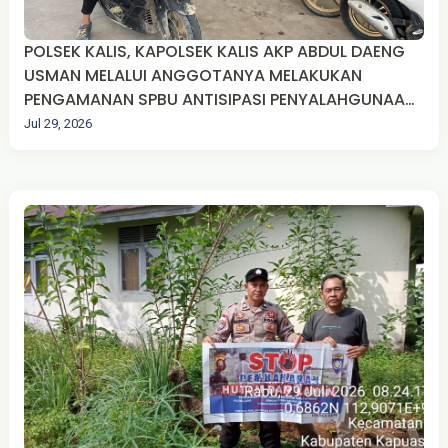
POLSEK KALIS, KAPOLSEK KALIS AKP ABDUL DAENG
USMAN MELALUI ANGGOTANYA MELAKUKAN
PENGAMANAN SPBU ANTISIPASI PENYALAHGUNAAN
BBM DI DESA TEKUDAK KEC. KALIS KAB. KAPUAS
Jul 29, 2026
HULU