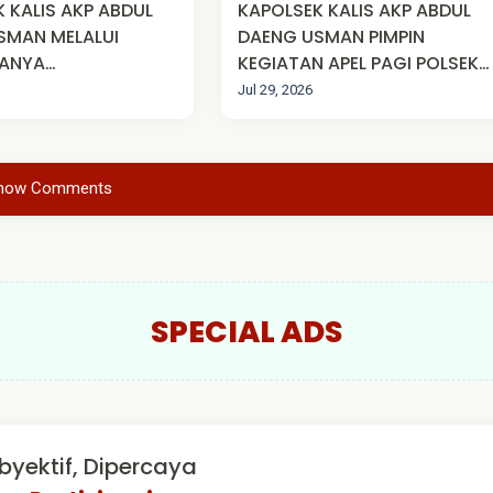
 KALIS AKP ABDUL
KAPOLSEK KALIS AKP ABDUL
SMAN MELALUI
DAENG USMAN PIMPIN
ANYA
KEGIATAN APEL PAGI POLSEK
NAKAN KAMPANYE
KALIS.
Jul 29, 2026
 DI DESA KALIS
CAMATAN KALIS
EN KAPUAS HULU.
how Comments
SPECIAL ADS
byektif, Dipercaya