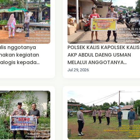
alis nggotanya
POLSEK KALIS KAPOLSEK KALIS
nakan kegiatan
AKP ABDUL DAENG USMAN
dialogis kepada
MELALUI ANGGOTANYA
asyarakat
MELAKSANAKAN SOSIALISASI
Jul 29, 2026
PERTAMBANGAN TANPA IJIN (
PETI )