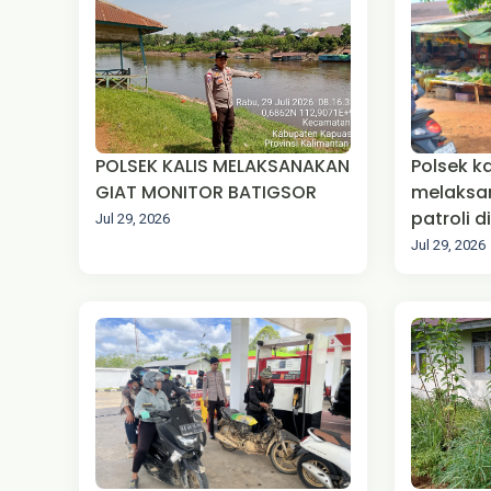
POLSEK KALIS MELAKSANAKAN
Polsek k
GIAT MONITOR BATIGSOR
melaksa
patroli 
Jul 29, 2026
warga m
Jul 29, 2026