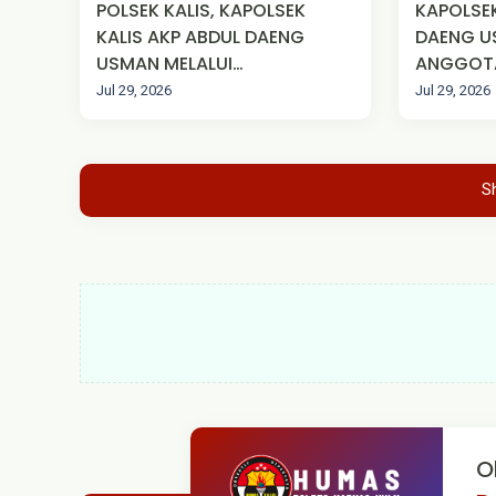
POLSEK KALIS, KAPOLSEK
KAPOLSEK
KALIS AKP ABDUL DAENG
DAENG U
USMAN MELALUI
ANGGOT
ANGGOTANYA MELAKUKAN
MELAKSA
Jul 29, 2026
Jul 29, 2026
PENGAMANAN SPBU
KARHUTLA
ANTISIPASI
RAYA KE
PENYALAHGUNAAN BBM DI
KABUPAT
S
DESA TEKUDAK KEC. KALIS
KAB. KAPUAS HULU
O