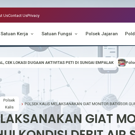
t Us
Contact Us
Privacy
Satuan Kerja
Satuan Fungsi
Polsek Jajaran
Pold
VITAS PETI DI SUNGAI EMPALAK
Polsek Empanang Bagikan Bender
Polsek
Kalis
ELAKSANAKAN GIAT M
I KONDISI DEBIT AIR