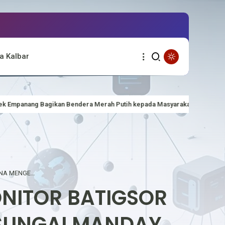
a Kalbar
a Merah Putih kepada Masyarakat Perbatasan Sambut HUT ke-81 Kemerd
POLSEK KALIS MELAKSANAKAN GIAT MONITOR BATIGSOR GUNA MENGETAHUI KONDISI DEBIT AIR SUNGAI MANDAY.
ONITOR BATIGSOR
 SUNGAI MANDAY.