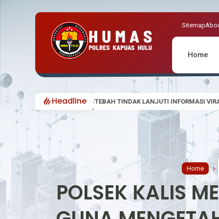
Sitemap
Abou
Home
Headline
ENTEBAH TINDAK LANJUTI INFORMASI VIRAL, CEK LOKASI DUGAAN AKTI
Home
POLSEK KALIS M
GUNA MENGETAHU