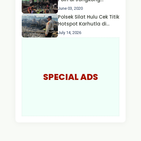
Himbau Masyarakat
June 03, 2020
Jangan Kumpul Hinga
Polsek Silat Hulu Cek Titik
Larut Malam.
Hotspot Karhutla di
Desa Nanga Dangkan,
July 14, 2026
Api Ditemukan Sudah
Padam
SPECIAL ADS