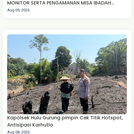
MONITOR SERTA PENGAMANAN MISA IBADAH
MINGGU UMAT KRISTIANI DI WILKUM POLSEK BIKA
Aug 09, 2026
Kapolsek Hulu Gurung pimpin Cek Titik Hotspot,
Antisipasi Karhutla
Aug 08, 2026