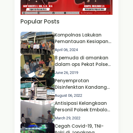
Popular Posts
Kompolnas Lakukan
Pemantauan Kesiapan
Operasi Ketupat 2024 di
April 06, 2024
Polda Jatim Bersama
8 pemuda di amankan
Kapolri dan Menteri
dalam ops Pekat Polsek
Perhubungan
Jongkong
June 26, 2019
Penyemprotan
Disinfenktan Kandang
Ternak Kambing warga
August 06, 2022
Oleh Satgas Ops Aman
Antisipasi Kelangkaan
Nusa II Polda Kalbar*
Personil Polsek Embaloh
Hulu Gencar Lakukan
March 29, 2022
Pengecekan Oksigen
Cegah Covid-19, TNI-
Polri di Jongkong