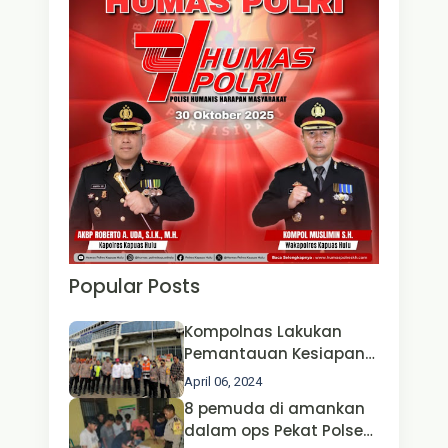
Popular Posts
Kompolnas Lakukan
Pemantauan Kesiapan
Operasi Ketupat 2024 di
April 06, 2024
Polda Jatim Bersama
8 pemuda di amankan
Kapolri dan Menteri
dalam ops Pekat Polsek
Perhubungan