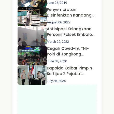
Jongkong
June 26, 2019
Penyemprotan
Disinfenktan Kandang
Ternak Kambing warga
August 06, 2022
Oleh Satgas Ops Aman
Antisipasi Kelangkaan
Nusa II Polda Kalbar*
Personil Polsek Embaloh
Hulu Gencar Lakukan
March 29, 2022
Pengecekan Oksigen
Cegah Covid-19, TNI-
Polri di Jongkong
Himbau Masyarakat
June 03, 2020
Jangan Kumpul Hinga
Kapolda Kalbar Pimpin
Larut Malam.
Sertijab 2 Pejabat
Utama dan 7 Kapolres,
July 28, 2026
AKBP Wisnu Perdana
Putra Resmi Jabat
Kapolres Kapuas Hulu