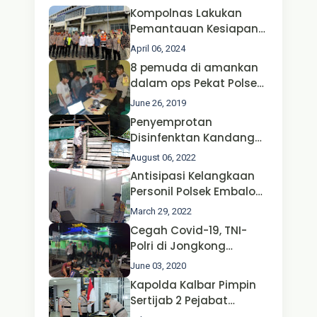
Kompolnas Lakukan
Pemantauan Kesiapan
Operasi Ketupat 2024 di
April 06, 2024
Polda Jatim Bersama
8 pemuda di amankan
Kapolri dan Menteri
dalam ops Pekat Polsek
Perhubungan
Jongkong
June 26, 2019
Penyemprotan
Disinfenktan Kandang
Ternak Kambing warga
August 06, 2022
Oleh Satgas Ops Aman
Antisipasi Kelangkaan
Nusa II Polda Kalbar*
Personil Polsek Embaloh
Hulu Gencar Lakukan
March 29, 2022
Pengecekan Oksigen
Cegah Covid-19, TNI-
Polri di Jongkong
Himbau Masyarakat
June 03, 2020
Jangan Kumpul Hinga
Kapolda Kalbar Pimpin
Larut Malam.
Sertijab 2 Pejabat
Utama dan 7 Kapolres,