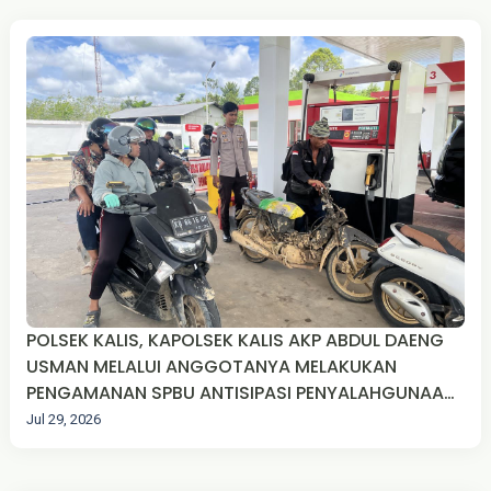
POLSEK KALIS, KAPOLSEK KALIS AKP ABDUL DAENG
USMAN MELALUI ANGGOTANYA MELAKUKAN
PENGAMANAN SPBU ANTISIPASI PENYALAHGUNAAN
BBM DI DESA TEKUDAK KEC. KALIS KAB. KAPUAS
Jul 29, 2026
HULU