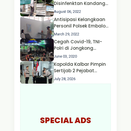
Disinfenktan Kandang
Ternak Kambing warga
August 06, 2022
Oleh Satgas Ops Aman
Antisipasi Kelangkaan
Nusa II Polda Kalbar*
Personil Polsek Embaloh
Hulu Gencar Lakukan
March 29, 2022
Pengecekan Oksigen
Cegah Covid-19, TNI-
Polri di Jongkong
Himbau Masyarakat
June 03, 2020
Jangan Kumpul Hinga
Kapolda Kalbar Pimpin
Larut Malam.
Sertijab 2 Pejabat
Utama dan 7 Kapolres,
July 28, 2026
AKBP Wisnu Perdana
Putra Resmi Jabat
Kapolres Kapuas Hulu
SPECIAL ADS