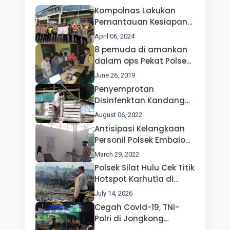
Kompolnas Lakukan
Pemantauan Kesiapan
Operasi Ketupat 2024 di
April 06, 2024
Polda Jatim Bersama
8 pemuda di amankan
Kapolri dan Menteri
dalam ops Pekat Polsek
Perhubungan
Jongkong
June 26, 2019
Penyemprotan
Disinfenktan Kandang
Ternak Kambing warga
August 06, 2022
Oleh Satgas Ops Aman
Antisipasi Kelangkaan
Nusa II Polda Kalbar*
Personil Polsek Embaloh
Hulu Gencar Lakukan
March 29, 2022
Pengecekan Oksigen
Polsek Silat Hulu Cek Titik
Hotspot Karhutla di
Desa Nanga Dangkan,
July 14, 2026
Api Ditemukan Sudah
Cegah Covid-19, TNI-
Padam
Polri di Jongkong
Himbau Masyarakat