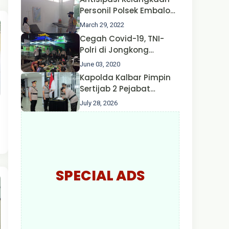
Nusa II Polda Kalbar*
Personil Polsek Embaloh
Hulu Gencar Lakukan
March 29, 2022
Pengecekan Oksigen
Cegah Covid-19, TNI-
Polri di Jongkong
Himbau Masyarakat
June 03, 2020
Jangan Kumpul Hinga
Kapolda Kalbar Pimpin
Larut Malam.
Sertijab 2 Pejabat
Utama dan 7 Kapolres,
July 28, 2026
AKBP Wisnu Perdana
Putra Resmi Jabat
Kapolres Kapuas Hulu
SPECIAL ADS