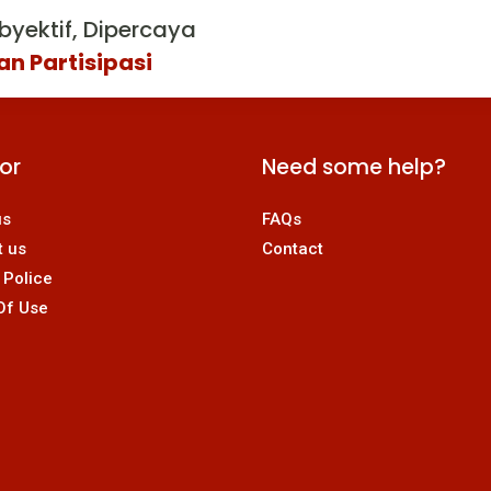
byektif, Dipercaya
an Partisipasi
For
Need some help?
us
FAQs
t us
Contact
 Police
Of Use