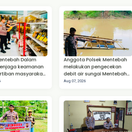
Mentebah Dalam
Anggota Polsek Mentebah
enjaga keamanan
melakukan pengecekan
rtiban masyarakat
debit air sungai Mentebah
tibmas)
Kecamatan Mentebah
6
Aug 07, 2026