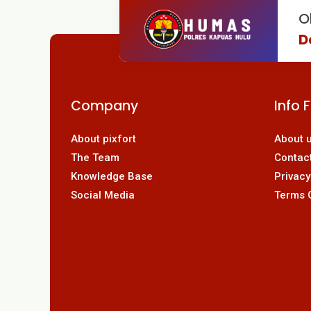
O
D
Company
Info 
About pixfort
About 
The Team
Contac
Knowledge Base
Privacy
Social Media
Terms 