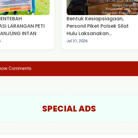
MENTEBAH
Bentuk Kesiapsiagaan,
ASI LARANGAN PETI
Personil Piket Polsek Silat
 TANJUNG INTAN
Hulu Laksanakan
Pengamanan Mako
6
Jul 31, 2026
how Comments
SPECIAL ADS