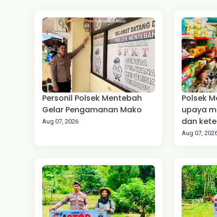
‎Personil Polsek Mentebah
Polsek 
Gelar Pengamanan Mako
upaya m
dan kete
Aug 07, 2026
(Harkam
Aug 07, 202