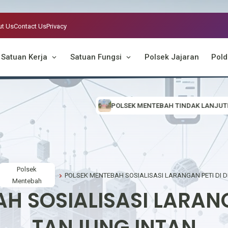
t Us
Contact Us
Privacy
Satuan Kerja
Satuan Fungsi
Polsek Jajaran
Pold
POLSEK MENTEBAH TINDAK LANJUTI INFORMASI VIRAL, CEK
Polsek
Mentebah
H SOSIALISASI LARANG
TANJUNG INTAN