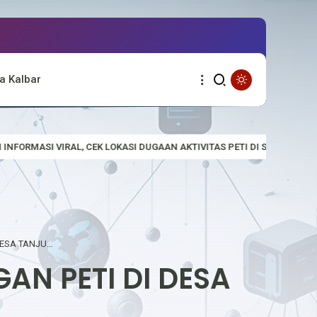
a Kalbar
 LOKASI DUGAAN AKTIVITAS PETI DI SUNGAI EMPALAK
Polsek Emp
POLSEK MENTEBAH SOSIALISASI LARANGAN PETI DI DESA TANJUNG INTAN
AN PETI DI DESA