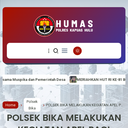
intah Desa
MERIAHKAN HUT RI KE-81 BERTEMA “BERDAULAT, AD
Polsek
Home
POLSEK BIKA MELAKUKAN KEGIATAN APEL PAGI UNTUK MENINGKATKAN KEDISIPLINAN ANGGOTA SERTA SEMANGAT DALAM MELAKSANAKAN TUGAS SEHARI-HARI
Bika
POLSEK BIKA MELAKUKAN