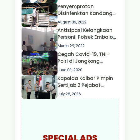
Penyemprotan
Disinfenktan Kandang
Ternak Kambing warga
August 06, 2022
Oleh Satgas Ops Aman
Antisipasi Kelangkaan
Nusa II Polda Kalbar*
Personil Polsek Embaloh
Hulu Gencar Lakukan
March 29, 2022
Pengecekan Oksigen
Cegah Covid-19, TNI-
Polri di Jongkong
Himbau Masyarakat
June 03, 2020
Jangan Kumpul Hinga
Kapolda Kalbar Pimpin
Larut Malam.
Sertijab 2 Pejabat
Utama dan 7 Kapolres,
July 28, 2026
AKBP Wisnu Perdana
Putra Resmi Jabat
Kapolres Kapuas Hulu
SPECIAL ADS