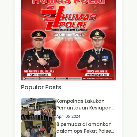
Popular Posts
Kompolnas Lakukan
Pemantauan Kesiapan
Operasi Ketupat 2024 di
April 06, 2024
Polda Jatim Bersama
8 pemuda di amankan
Kapolri dan Menteri
dalam ops Pekat Polsek
Perhubungan