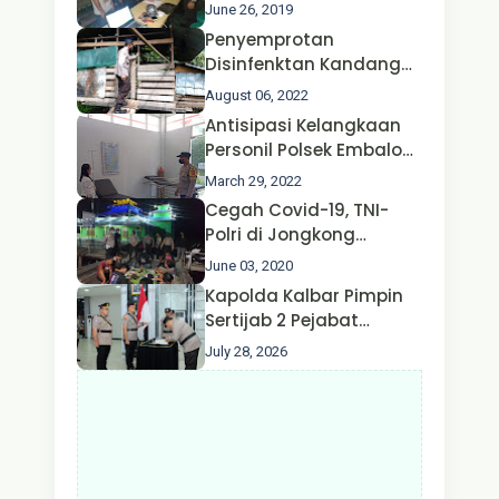
Jongkong
June 26, 2019
Penyemprotan
Disinfenktan Kandang
Ternak Kambing warga
August 06, 2022
Oleh Satgas Ops Aman
Antisipasi Kelangkaan
Nusa II Polda Kalbar*
Personil Polsek Embaloh
Hulu Gencar Lakukan
March 29, 2022
Pengecekan Oksigen
Cegah Covid-19, TNI-
Polri di Jongkong
Himbau Masyarakat
June 03, 2020
Jangan Kumpul Hinga
Kapolda Kalbar Pimpin
Larut Malam.
Sertijab 2 Pejabat
Utama dan 7 Kapolres,
July 28, 2026
AKBP Wisnu Perdana
Putra Resmi Jabat
Kapolres Kapuas Hulu