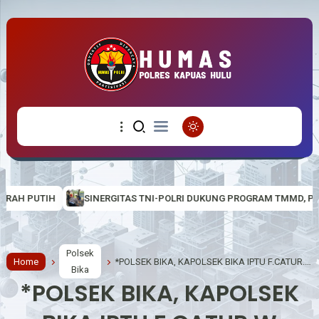
S TNI-POLRI DUKUNG PROGRAM TMMD, PERSONEL POLSEK EMBALOH HUL
Polsek
Home
*POLSEK BIKA, KAPOLSEK BIKA IPTU F.CATUR.W MELALUI ANGGOTANYA MELAKUKAN KEGIATAN PATROLI*
Bika
*POLSEK BIKA, KAPOLSEK