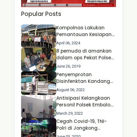
Popular Posts
Kompolnas Lakukan
Pemantauan Kesiapan
Operasi Ketupat 2024 di
April 06, 2024
Polda Jatim Bersama
8 pemuda di amankan
Kapolri dan Menteri
dalam ops Pekat Polsek
Perhubungan
Jongkong
June 26, 2019
Penyemprotan
Disinfenktan Kandang
Ternak Kambing warga
August 06, 2022
Oleh Satgas Ops Aman
Antisipasi Kelangkaan
Nusa II Polda Kalbar*
Personil Polsek Embaloh
Hulu Gencar Lakukan
March 29, 2022
Pengecekan Oksigen
Cegah Covid-19, TNI-
Polri di Jongkong
Himbau Masyarakat
June 03, 2020