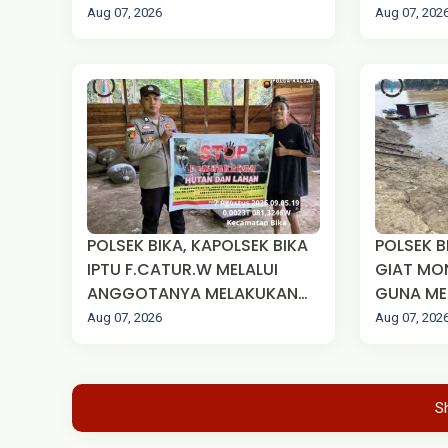
KEGIATAN PENGAMANAN
KEGIATA
Aug 07, 2026
Aug 07, 202
IBADAH SHOLAT JUM'AT*
POLSEK BIKA, KAPOLSEK BIKA
POLSEK BIKA, MELA
IPTU F.CATUR.W MELALUI
GIAT MO
ANGGOTANYA MELAKUKAN
GUNA ME
KEGIATAN SOSUALISASI
DEBIT AI
Aug 07, 2026
Aug 07, 202
KARHUTLA
S