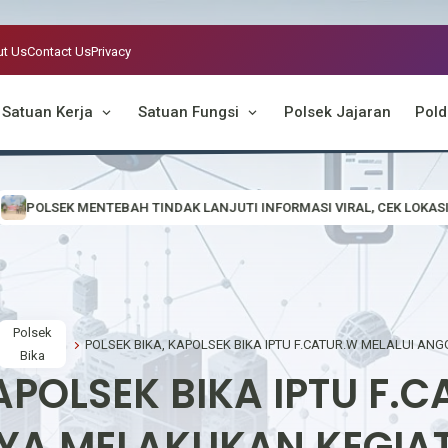
t Us
Contact Us
Privacy
Satuan Kerja
Satuan Fungsi
Polsek Jajaran
Pold
 LANJUTI INFORMASI VIRAL, CEK LOKASI DUGAAN AKTIVITAS PETI DI 
Polsek
Bika
APOLSEK BIKA IPTU F.
A MELAKUKAN KEGIAT