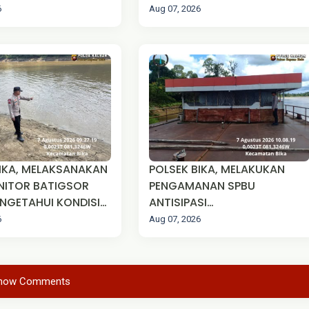
N PATROLI
PERTABANGAN EMAS TANPA
6
Aug 07, 2026
IJIN (PETI) KEPADA
MASYARAKAT
KSANAKAN
POLSEK BIKA, MELAKUKAN
NITOR BATIGSOR
PENGAMANAN SPBU
NGETAHUI KONDISI
ANTISIPASI
R SUNGAI KAPUAS.
PENYALAHGUNAAN BBM SPBB
6
Aug 07, 2026
DESA JARAS PT. TYA
PRATAMA
how Comments