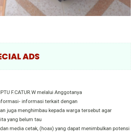
ECIAL ADS
ka IPTU F.CATUR.W melalui Anggotanya
ormasi- informasi terkait dengan
 dan juga menghimbau kepada warga tersebut agar
ita yang belum tau
k dan media cetak, (hoax) yang dapat menimbulkan potensi