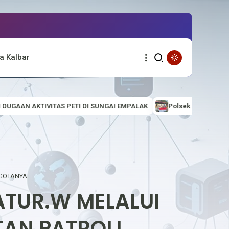
a Kalbar
SUNGAI EMPALAK
Polsek Empanang Bagikan Bendera Merah Putih k
POLSEK BIKA, KAPOLSEK BIKA IPTU F.CATUR.W MELALUI ANGGOTANYA MELAKUKAN KEGIATAN PATROLI
CATUR.W MELALUI
AN PATROLI