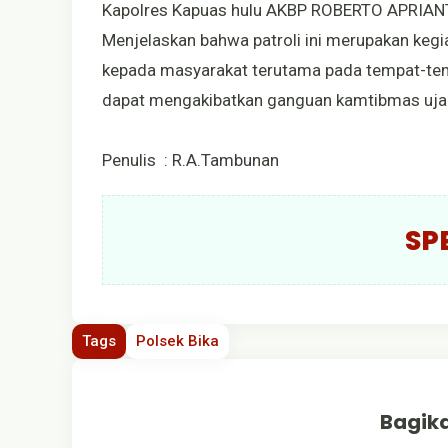
Kapolres Kapuas hulu AKBP ROBERTO APRIANTO
Menjelaskan bahwa patroli ini merupakan keg
kepada masyarakat terutama pada tempat-temp
dapat mengakibatkan ganguan kamtibmas uj
Penulis : R.A.Tambunan
SP
Tags
Polsek Bika
Bagika