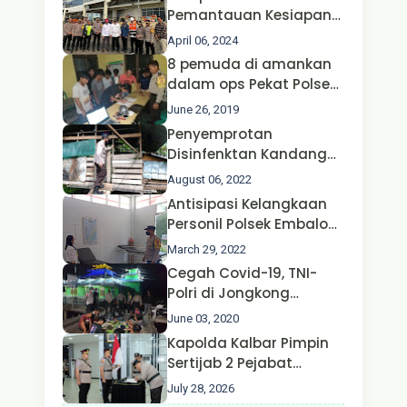
Pemantauan Kesiapan
Operasi Ketupat 2024 di
April 06, 2024
Polda Jatim Bersama
8 pemuda di amankan
Kapolri dan Menteri
dalam ops Pekat Polsek
Perhubungan
Jongkong
June 26, 2019
Penyemprotan
Disinfenktan Kandang
Ternak Kambing warga
August 06, 2022
Oleh Satgas Ops Aman
Antisipasi Kelangkaan
Nusa II Polda Kalbar*
Personil Polsek Embaloh
Hulu Gencar Lakukan
March 29, 2022
Pengecekan Oksigen
Cegah Covid-19, TNI-
Polri di Jongkong
Himbau Masyarakat
June 03, 2020
Jangan Kumpul Hinga
Kapolda Kalbar Pimpin
Larut Malam.
Sertijab 2 Pejabat
Utama dan 7 Kapolres,
July 28, 2026
AKBP Wisnu Perdana