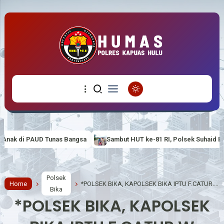
sa
Sambut HUT ke-81 RI, Polsek Suhaid Bagikan Bendera Merah Put
Polsek
Home
*POLSEK BIKA, KAPOLSEK BIKA IPTU F.CATUR.W MELALUI ANGGOTANYA MELAKUKAN SISPAM MAKO*
Bika
*POLSEK BIKA, KAPOLSEK