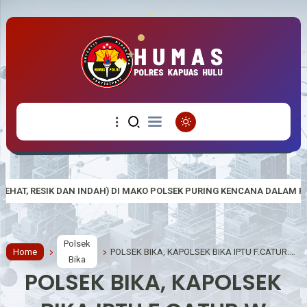
H) DI MAKO POLSEK PURING KENCANA DALAM RANGKA HUT RI KE-81 TAH
Polsek
Home
POLSEK BIKA, KAPOLSEK BIKA IPTU F.CATUR.W MELALUI ANGGOTANYA MELAKUKAN KEGIATAN PATROLI
Bika
POLSEK BIKA, KAPOLSEK