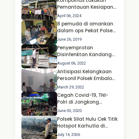
Kompolnas Lakukan
Pemantauan Kesiapan
Operasi Ketupat 2024 di
April 06, 2024
Polda Jatim Bersama
8 pemuda di amankan
Kapolri dan Menteri
dalam ops Pekat Polsek
Perhubungan
Jongkong
June 26, 2019
Penyemprotan
Disinfenktan Kandang
Ternak Kambing warga
August 06, 2022
Oleh Satgas Ops Aman
Antisipasi Kelangkaan
Nusa II Polda Kalbar*
Personil Polsek Embaloh
Hulu Gencar Lakukan
March 29, 2022
Pengecekan Oksigen
Cegah Covid-19, TNI-
Polri di Jongkong
Himbau Masyarakat
June 03, 2020
Jangan Kumpul Hinga
Polsek Silat Hulu Cek Titik
Larut Malam.
Hotspot Karhutla di
Desa Nanga Dangkan,
July 14, 2026