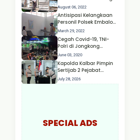
Ternak Kambing warga
August 06, 2022
Oleh Satgas Ops Aman
Antisipasi Kelangkaan
Nusa II Polda Kalbar*
Personil Polsek Embaloh
Hulu Gencar Lakukan
March 29, 2022
Pengecekan Oksigen
Cegah Covid-19, TNI-
Polri di Jongkong
Himbau Masyarakat
June 03, 2020
Jangan Kumpul Hinga
Kapolda Kalbar Pimpin
Larut Malam.
Sertijab 2 Pejabat
Utama dan 7 Kapolres,
July 28, 2026
AKBP Wisnu Perdana
Putra Resmi Jabat
Kapolres Kapuas Hulu
SPECIAL ADS