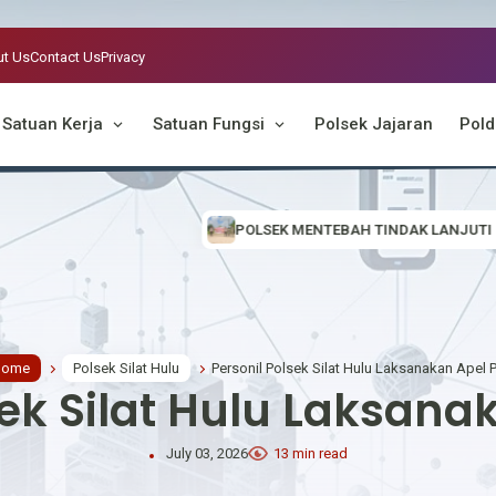
t Us
Contact Us
Privacy
Satuan Kerja
Satuan Fungsi
Polsek Jajaran
Pold
POLSEK MENTEBAH TINDAK LANJUTI INFORMASI VIRAL, CEK 
Home
Polsek Silat Hulu
Personil Polsek Silat Hulu Laksanakan Apel 
sek Silat Hulu Laksana
July 03, 2026
13 min read