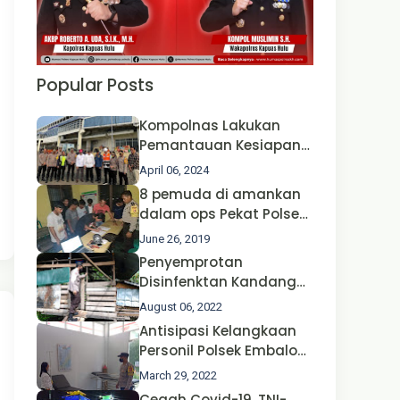
Popular Posts
Kompolnas Lakukan
Pemantauan Kesiapan
Operasi Ketupat 2024 di
April 06, 2024
Polda Jatim Bersama
8 pemuda di amankan
Kapolri dan Menteri
dalam ops Pekat Polsek
Perhubungan
Jongkong
June 26, 2019
Penyemprotan
Disinfenktan Kandang
Ternak Kambing warga
August 06, 2022
Oleh Satgas Ops Aman
Antisipasi Kelangkaan
Nusa II Polda Kalbar*
Personil Polsek Embaloh
Hulu Gencar Lakukan
March 29, 2022
Pengecekan Oksigen
Cegah Covid-19, TNI-