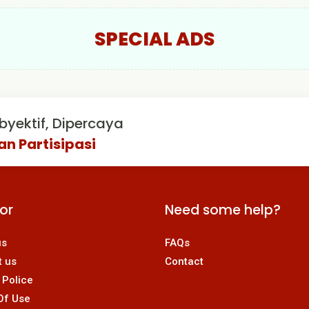
SPECIAL ADS
byektif, Dipercaya
an Partisipasi
For
Need some help?
us
FAQs
t us
Contact
 Police
Of Use