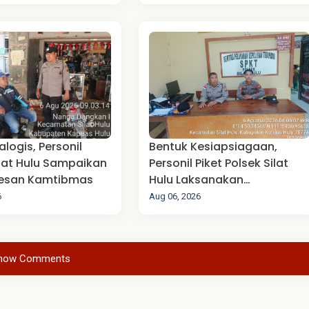
ialogis, Personil
Bentuk Kesiapsiagaan,
ilat Hulu Sampaikan
Personil Piket Polsek Silat
esan Kamtibmas
Hulu Laksanakan
Pengamanan Mako
6
Aug 06, 2026
how Comments