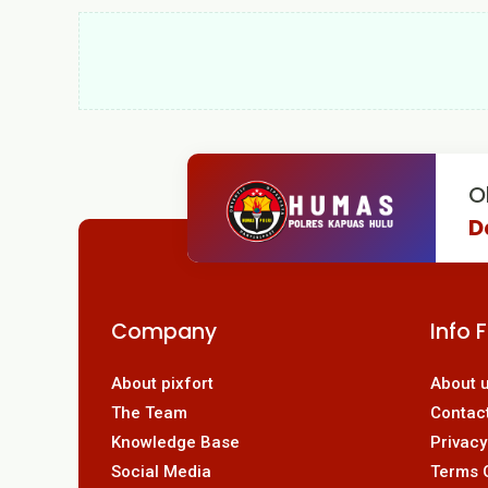
O
D
Company
Info 
About pixfort
About 
The Team
Contac
Knowledge Base
Privacy
Social Media
Terms 