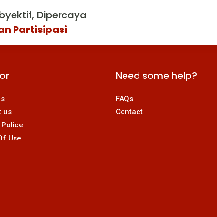
byektif, Dipercaya
an Partisipasi
For
Need some help?
us
FAQs
t us
Contact
 Police
Of Use