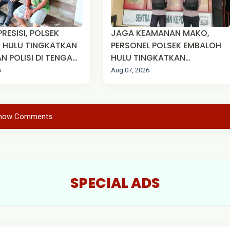
PRESISI, POLSEK
JAGA KEAMANAN MAKO,
 HULU TINGKATKAN
PERSONEL POLSEK EMBALOH
N POLISI DI TENGAH
HULU TINGKATKAN
AKAT
KEWASPADAAN MELALUI
6
Aug 07, 2026
SISPAM MAKO
how Comments
SPECIAL ADS