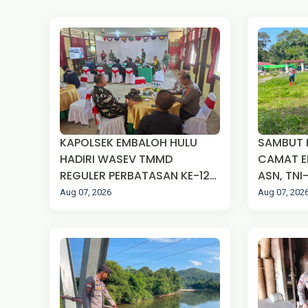
KAPOLSEK EMBALOH HULU
SAMBUT H
HADIRI WASEV TMMD
CAMAT E
REGULER PERBATASAN KE-129
ASN, TNI
TA 2026 DI DESA SUNGAI
MASYAR
Aug 07, 2026
Aug 07, 202
ULAK PAUK
ROYONG 
LAPANGA