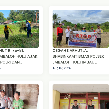
UT RI ke-81,
CEGAH KARHUTLA,
MBALOH HULU AJAK
BHABINKAMTIBMAS POLSEK
-POLRI DAN
EMBALOH HULU IMBAU
AKAT GOTONG
WARGA TIDAK MEMBAKAR
6
Aug 07, 2026
BERSIHKAN
LAHAN
N PIUS SUAKA