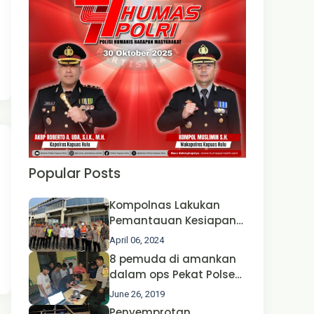
Popular Posts
Kompolnas Lakukan
Pemantauan Kesiapan
Operasi Ketupat 2024 di
April 06, 2024
Polda Jatim Bersama
8 pemuda di amankan
Kapolri dan Menteri
dalam ops Pekat Polsek
Perhubungan
Jongkong
June 26, 2019
Penyemprotan