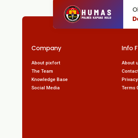
O
D
Company
Info 
About pixfort
About 
The Team
Contac
Knowledge Base
Privacy
Social Media
Terms 