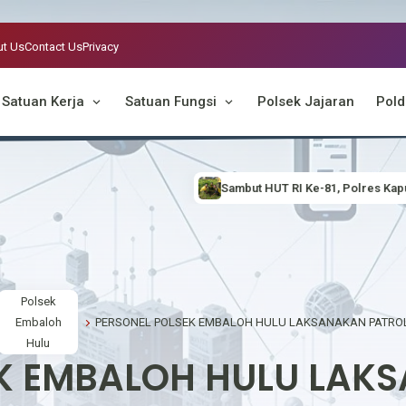
t Us
Contact Us
Privacy
Satuan Kerja
Satuan Fungsi
Polsek Jajaran
Pold
Sambut HUT RI Ke-81, Polres Kapuas Hulu Hijaukan Lingku
Polsek
Embaloh
Hulu
K EMBALOH HULU LAK