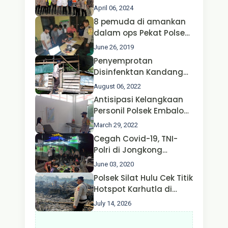
Operasi Ketupat 2024 di
April 06, 2024
Polda Jatim Bersama
8 pemuda di amankan
Kapolri dan Menteri
dalam ops Pekat Polsek
Perhubungan
Jongkong
June 26, 2019
Penyemprotan
Disinfenktan Kandang
Ternak Kambing warga
August 06, 2022
Oleh Satgas Ops Aman
Antisipasi Kelangkaan
Nusa II Polda Kalbar*
Personil Polsek Embaloh
Hulu Gencar Lakukan
March 29, 2022
Pengecekan Oksigen
Cegah Covid-19, TNI-
Polri di Jongkong
Himbau Masyarakat
June 03, 2020
Jangan Kumpul Hinga
Polsek Silat Hulu Cek Titik
Larut Malam.
Hotspot Karhutla di
Desa Nanga Dangkan,
July 14, 2026
Api Ditemukan Sudah
Padam