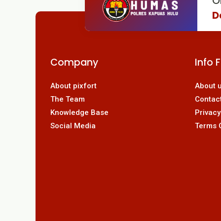
O
D
Company
Info 
About pixfort
About 
The Team
Contac
Knowledge Base
Privacy
Social Media
Terms 