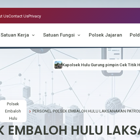
t Us
Contact Us
Privacy
Satuan Kerja
Satuan Fungsi
Polsek Jajaran
Pold
Kapolsek Hulu Gurung pimpin Cek Titik Hotspot, Antisipasi Karhutl
Polsek
Embaloh
Hulu
K EMBALOH HULU LAK