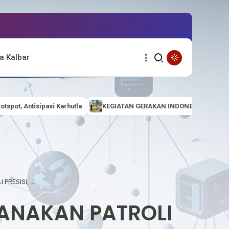
a Kalbar
a
KEGIATAN GERAKAN INDONESIA ASRI (AMAN, SEHAT, RESIK DAN 
PERSONEL POLSEK EMBALOH HULU LAKSANAKAN PATROLI PRESISI, CIPTAKAN SITUASI KAMTIBMAS YANG AMAN DAN KONDUSIF
SANAKAN PATROLI