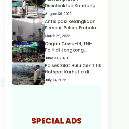
Disinfenktan Kandang
Ternak Kambing warga
August 06, 2022
Oleh Satgas Ops Aman
Antisipasi Kelangkaan
Nusa II Polda Kalbar*
Personil Polsek Embaloh
Hulu Gencar Lakukan
March 29, 2022
Pengecekan Oksigen
Cegah Covid-19, TNI-
Polri di Jongkong
Himbau Masyarakat
June 03, 2020
Jangan Kumpul Hinga
Polsek Silat Hulu Cek Titik
Larut Malam.
Hotspot Karhutla di
Desa Nanga Dangkan,
July 14, 2026
Api Ditemukan Sudah
Padam
SPECIAL ADS