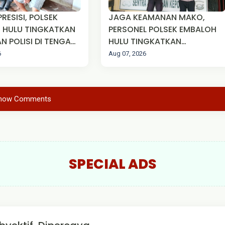
PRESISI, POLSEK
JAGA KEAMANAN MAKO,
 HULU TINGKATKAN
PERSONEL POLSEK EMBALOH
N POLISI DI TENGAH
HULU TINGKATKAN
AKAT
KEWASPADAAN MELALUI
6
Aug 07, 2026
SISPAM MAKO
how Comments
SPECIAL ADS