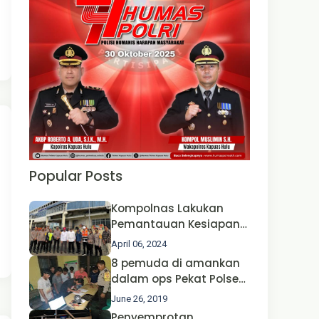
Popular Posts
Kompolnas Lakukan
Pemantauan Kesiapan
Operasi Ketupat 2024 di
April 06, 2024
Polda Jatim Bersama
8 pemuda di amankan
Kapolri dan Menteri
dalam ops Pekat Polsek
Perhubungan
Jongkong
June 26, 2019
Penyemprotan