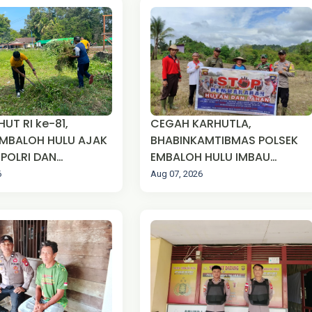
UT RI ke-81,
CEGAH KARHUTLA,
MBALOH HULU AJAK
BHABINKAMTIBMAS POLSEK
-POLRI DAN
EMBALOH HULU IMBAU
AKAT GOTONG
WARGA TIDAK MEMBAKAR
6
Aug 07, 2026
BERSIHKAN
LAHAN
N PIUS SUAKA