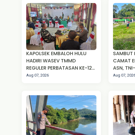
KAPOLSEK EMBALOH HULU
SAMBUT H
HADIRI WASEV TMMD
CAMAT E
REGULER PERBATASAN KE-129
ASN, TNI
TA 2026 DI DESA SUNGAI
MASYAR
Aug 07, 2026
Aug 07, 202
ULAK PAUK
ROYONG 
LAPANGA