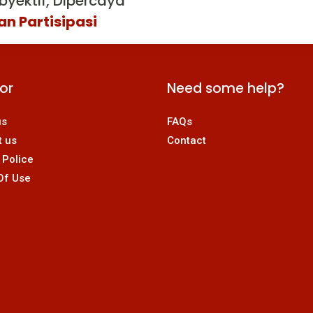
byektif, Dipercaya
an Partisipasi
For
Need some help?
us
FAQs
t us
Contact
 Police
Of Use