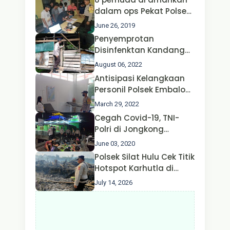
Kapolri dan Menteri
dalam ops Pekat Polsek
Perhubungan
Jongkong
June 26, 2019
Penyemprotan
Disinfenktan Kandang
Ternak Kambing warga
August 06, 2022
Oleh Satgas Ops Aman
Antisipasi Kelangkaan
Nusa II Polda Kalbar*
Personil Polsek Embaloh
Hulu Gencar Lakukan
March 29, 2022
Pengecekan Oksigen
Cegah Covid-19, TNI-
Polri di Jongkong
Himbau Masyarakat
June 03, 2020
Jangan Kumpul Hinga
Polsek Silat Hulu Cek Titik
Larut Malam.
Hotspot Karhutla di
Desa Nanga Dangkan,
July 14, 2026
Api Ditemukan Sudah
Padam