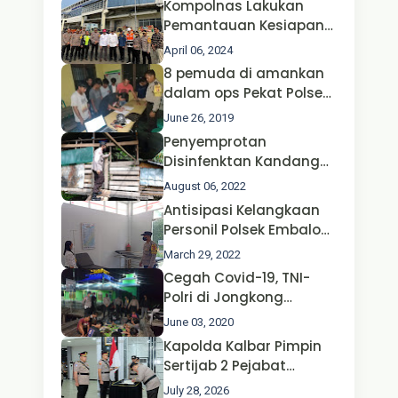
Kompolnas Lakukan
Pemantauan Kesiapan
Operasi Ketupat 2024 di
April 06, 2024
Polda Jatim Bersama
8 pemuda di amankan
Kapolri dan Menteri
dalam ops Pekat Polsek
Perhubungan
Jongkong
June 26, 2019
Penyemprotan
Disinfenktan Kandang
Ternak Kambing warga
August 06, 2022
Oleh Satgas Ops Aman
Antisipasi Kelangkaan
Nusa II Polda Kalbar*
Personil Polsek Embaloh
Hulu Gencar Lakukan
March 29, 2022
Pengecekan Oksigen
Cegah Covid-19, TNI-
Polri di Jongkong
Himbau Masyarakat
June 03, 2020
Jangan Kumpul Hinga
Kapolda Kalbar Pimpin
Larut Malam.
Sertijab 2 Pejabat
Utama dan 7 Kapolres,
July 28, 2026