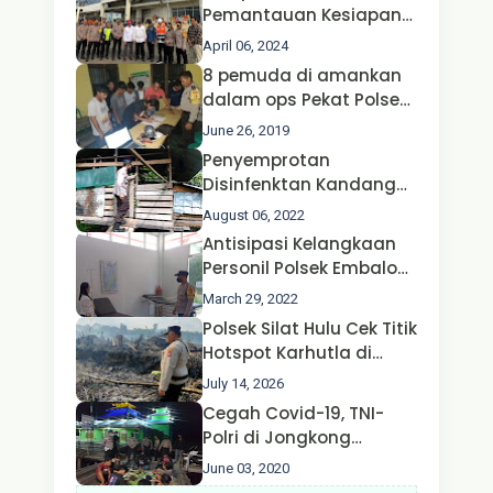
Pemantauan Kesiapan
Operasi Ketupat 2024 di
April 06, 2024
Polda Jatim Bersama
8 pemuda di amankan
Kapolri dan Menteri
dalam ops Pekat Polsek
Perhubungan
Jongkong
June 26, 2019
Penyemprotan
Disinfenktan Kandang
Ternak Kambing warga
August 06, 2022
Oleh Satgas Ops Aman
Antisipasi Kelangkaan
Nusa II Polda Kalbar*
Personil Polsek Embaloh
Hulu Gencar Lakukan
March 29, 2022
Pengecekan Oksigen
Polsek Silat Hulu Cek Titik
Hotspot Karhutla di
Desa Nanga Dangkan,
July 14, 2026
Api Ditemukan Sudah
Cegah Covid-19, TNI-
Padam
Polri di Jongkong
Himbau Masyarakat
June 03, 2020
Jangan Kumpul Hinga