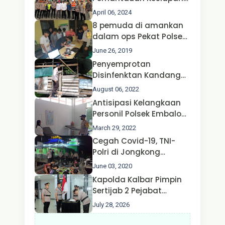
Operasi Ketupat 2024 di
April 06, 2024
Polda Jatim Bersama
8 pemuda di amankan
Kapolri dan Menteri
dalam ops Pekat Polsek
Perhubungan
Jongkong
June 26, 2019
Penyemprotan
Disinfenktan Kandang
Ternak Kambing warga
August 06, 2022
Oleh Satgas Ops Aman
Antisipasi Kelangkaan
Nusa II Polda Kalbar*
Personil Polsek Embaloh
Hulu Gencar Lakukan
March 29, 2022
Pengecekan Oksigen
Cegah Covid-19, TNI-
Polri di Jongkong
Himbau Masyarakat
June 03, 2020
Jangan Kumpul Hinga
Kapolda Kalbar Pimpin
Larut Malam.
Sertijab 2 Pejabat
Utama dan 7 Kapolres,
July 28, 2026
AKBP Wisnu Perdana
Putra Resmi Jabat