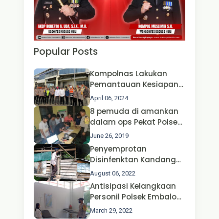
Popular Posts
Kompolnas Lakukan
Pemantauan Kesiapan
Operasi Ketupat 2024 di
April 06, 2024
Polda Jatim Bersama
8 pemuda di amankan
Kapolri dan Menteri
dalam ops Pekat Polsek
Perhubungan
Jongkong
June 26, 2019
Penyemprotan
Disinfenktan Kandang
Ternak Kambing warga
August 06, 2022
Oleh Satgas Ops Aman
Antisipasi Kelangkaan
Nusa II Polda Kalbar*
Personil Polsek Embaloh
Hulu Gencar Lakukan
March 29, 2022
Pengecekan Oksigen