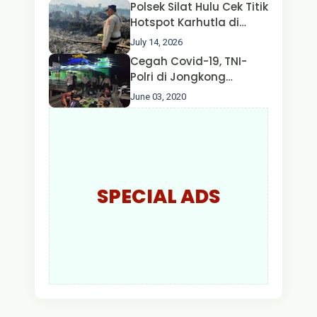
Polsek Silat Hulu Cek Titik
Hotspot Karhutla di
Desa Nanga Dangkan,
July 14, 2026
Api Ditemukan Sudah
Cegah Covid-19, TNI-
Padam
Polri di Jongkong
Himbau Masyarakat
June 03, 2020
Jangan Kumpul Hinga
Larut Malam.
SPECIAL ADS