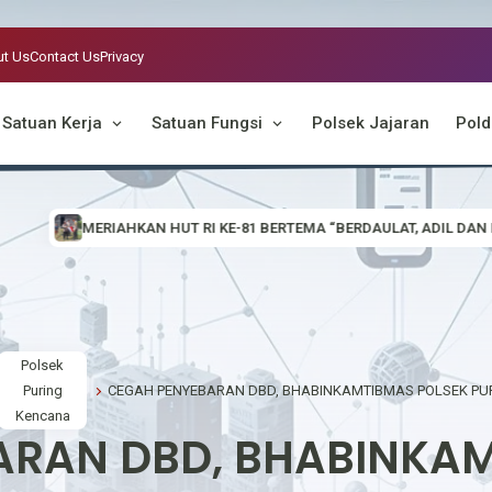
t Us
Contact Us
Privacy
Satuan Kerja
Satuan Fungsi
Polsek Jajaran
Pold
RTEMA “BERDAULAT, ADIL DAN MAKMUR”, POLSEK EMBALOH HULU BAG
Polsek
Puring
Kencana
ARAN DBD, BHABINKAM