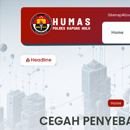
Sitemap
Abou
Home
Headline
MERIAHKAN HUT RI KE-81 BE
Home
CEGAH PENYEB